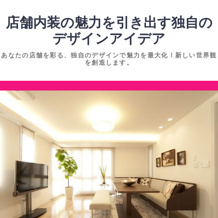
コ
ン
店舗内装の魅力を引き出す独自の
テ
デザインアイデア
ン
あなたの店舗を彩る、独自のデザインで魅力を最大化！新しい世界観
ツ
を創造します。
へ
ス
コ
キ
ン
ッ
テ
プ
ン
ツ
へ
ス
キ
ッ
プ