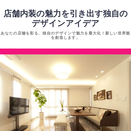
コ
ン
店舗内装の魅力を引き出す独自の
テ
デザインアイデア
ン
あなたの店舗を彩る、独自のデザインで魅力を最大化！新しい世界観
ツ
を創造します。
へ
ス
コ
キ
ン
ッ
テ
プ
ン
ツ
へ
ス
キ
ッ
プ