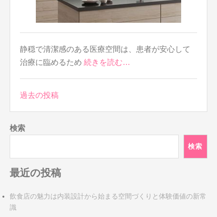
静穏で清潔感のある医療空間は、患者が安心して
治療に臨めるため
続きを読む…
投
過去の投稿
稿
ナ
検索
ビ
ゲ
検索
ー
シ
最近の投稿
ョ
ン
飲食店の魅力は内装設計から始まる空間づくりと体験価値の新常
識