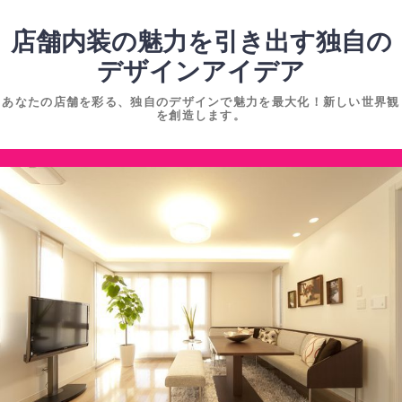
コ
ン
店舗内装の魅力を引き出す独自の
テ
デザインアイデア
ン
あなたの店舗を彩る、独自のデザインで魅力を最大化！新しい世界観
ツ
を創造します。
へ
ス
コ
キ
ン
ッ
テ
プ
ン
ツ
へ
ス
キ
ッ
プ