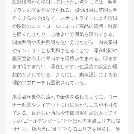
設計段階から検討しておきたい点としては、照明
プランの立案が挙げられる。照明は単に空間を明
るくするのではなく、スポットライトによる演出
や陰影のコントロールによって商品の質感・鮮度
を際立たせたり、心地よい雰囲気を演出できる。
間接照明や天井照明を使い分けながら、内装素材
やインテリアとも調和させることで、滞在時間や
購買意欲向上に寄与する環境が生まれる。明るす
ぎず暗すぎない、滞在しやすい色温度の設定が理
想的とされている。さらには、動線設計による心
理的アプローチも重視されている。
来店者が自然な流れで全体を巡れるように、コー
ナー配置やレイアウトには細やかな工夫が不可欠
である。目新しい商品や季節限定商品は入ってす
ぐの“ゴールデンゾーン”と呼ばれる重点エリアに設
けたり、店内奥に“目玉”となるエリアを用意し、途