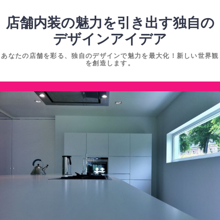
コ
ン
店舗内装の魅力を引き出す独自の
テ
デザインアイデア
ン
あなたの店舗を彩る、独自のデザインで魅力を最大化！新しい世界観
ツ
を創造します。
へ
ス
コ
キ
ン
ッ
テ
プ
ン
ツ
へ
ス
キ
ッ
プ