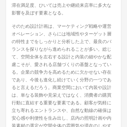
滞在満足度、ひいては売上や継続来店率に多大な
影響を及ぼす要素となる。
そのため設計計画は、マーケティング戦略や運営
オペレーション、さらには地域性やターゲット層
の特性までをしっかりと分析した上で、最良のバ
ランスを探りながら進められることが多い。総じ
て、空間全体を左右する設計と内装の細やかな配
慮こそが、愛される店舗づくりの基盤となってい
る。企業の競争力を高めるために欠かせない存在
であり、今後も進化し続けていく分野の一つであ
ると言えるだろう。商業空間において内装や設計
は、単なる装飾や見栄えではなく、消費者の購買
行動に直結する重要な要素である。顧客が気軽に
立ち寄れるエントランスや、自然な動線の確保は
安心感や利便性を生み出し、店内の照明計画や内
装素材の選定が空間全体の雰囲気や滞在のしやす