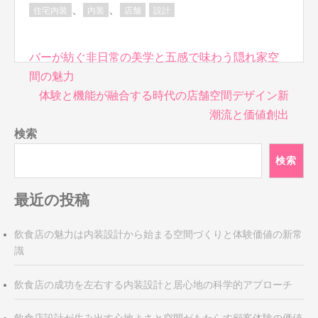
、
、
住宅内装
内装
店舗
設計
投
バーが紡ぐ非日常の美学と五感で味わう隠れ家空
稿
間の魅力
ナ
体験と機能が融合する時代の店舗空間デザイン新
ビ
潮流と価値創出
ゲ
検索
ー
シ
検索
ョ
ン
最近の投稿
飲食店の魅力は内装設計から始まる空間づくりと体験価値の新常
識
飲食店の成功を左右する内装設計と居心地の科学的アプローチ