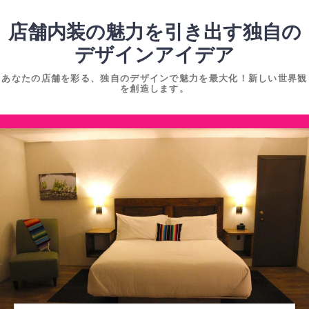
コ
ン
店舗内装の魅力を引き出す独自の
テ
デザインアイデア
ン
あなたの店舗を彩る、独自のデザインで魅力を最大化！新しい世界観
ツ
を創造します。
へ
ス
コ
キ
ン
ッ
テ
プ
ン
ツ
へ
ス
キ
ッ
プ