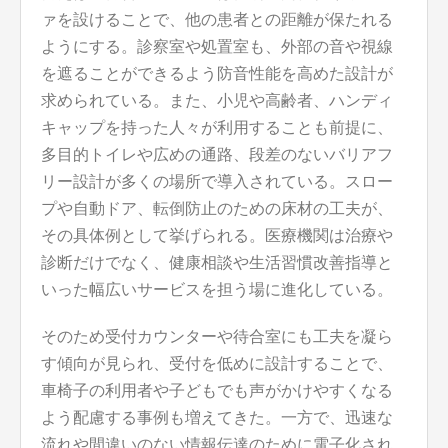
ァを設けることで、他の患者との距離が保たれる
ようにする。診察室や処置室も、外部の音や視線
を遮ることができるよう防音性能を高めた設計が
求められている。また、小児や高齢者、ハンディ
キャップを持った人々が利用することも前提に、
多目的トイレや広めの通路、段差のないバリアフ
リー設計が多くの場所で導入されている。スロー
プや自動ドア、転倒防止のための床材の工夫が、
その具体例として挙げられる。医療機関は治療や
診断だけでなく、健康相談や生活習慣改善指導と
いった幅広いサービスを担う場に進化している。
そのため受付カウンターや待合室にも工夫を凝ら
す傾向が見られ、受付を低めに設計することで、
車椅子の利用者や子どもでも声がかけやすくなる
よう配慮する事例も増えてきた。一方で、迅速な
流れや間違いのない情報伝達のために電子化され