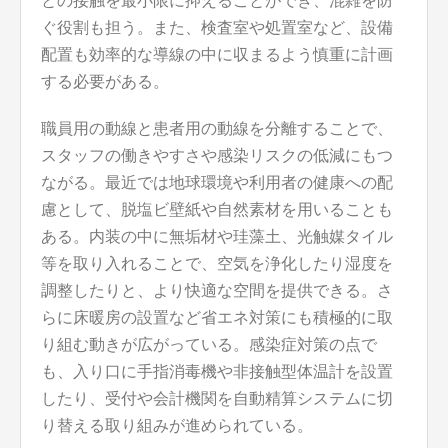
との接触を最小限に抑えることができ、混雑を防
ぐ役割も担う。また、検査室や処置室など、設備
配置も効率的な導線の中に収まるよう慎重に計画
する必要がある。
職員用の動線と患者用の動線を分離することで、
スタッフの働きやすさや感染リスクの低減にもつ
ながる。最近では地球環境や利用者の健康への配
慮として、脱塩ビ壁紙や自然素材を用いることも
ある。内装の中に無垢材や珪藻土、光触媒タイル
等を取り入れることで、空気を浄化したり湿度を
調整したりと、より快適な空間を提供できる。さ
らに床暖房の設置など省エネ対策にも積極的に取
り組む動きが広がっている。感染症対策の点で
も、入り口に手指消毒機や非接触型体温計を設置
したり、受付や会計機関を自動精算システムに切
り替える取り組みが進められている。