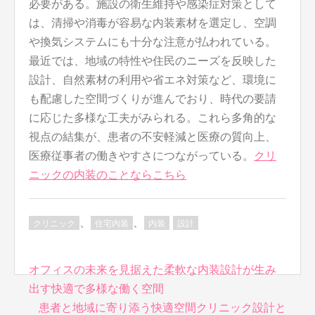
必要がある。施設の衛生維持や感染症対策として
は、清掃や消毒が容易な内装素材を選定し、空調
や換気システムにも十分な注意が払われている。
最近では、地域の特性や住民のニーズを反映した
設計、自然素材の利用や省エネ対策など、環境に
も配慮した空間づくりが進んでおり、時代の要請
に応じた多様な工夫がみられる。これら多角的な
視点の結集が、患者の不安軽減と医療の質向上、
医療従事者の働きやすさにつながっている。
クリ
ニックの内装のことならこちら
、
、
クリニック
住宅内装
内装
設計
投
オフィスの未来を見据えた柔軟な内装設計が生み
稿
出す快適で多様な働く空間
ナ
患者と地域に寄り添う快適空間クリニック設計と