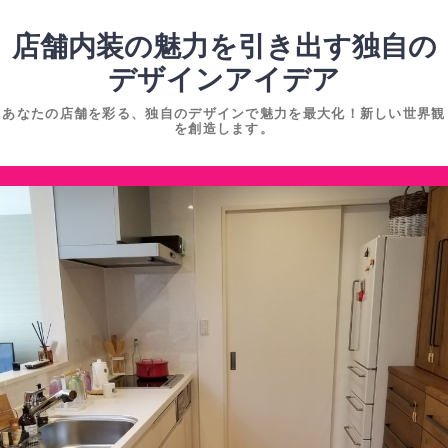
コ
ン
店舗内装の魅力を引き出す独自の
テ
デザインアイデア
ン
あなたの店舗を彩る、独自のデザインで魅力を最大化！新しい世界観
ツ
を創造します。
へ
ス
コ
キ
ン
ッ
テ
プ
ン
ツ
へ
ス
キ
ッ
プ