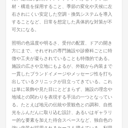
材・構造を採用すること、季節の変化や天候に左
右されにくい安定した空調・換気システムを導入
することなど、日常を想定した具体的な対策が不
可欠になる。
照明の色温度や明るさ、受付の配置、ドアの開き
方にまで、それぞれの専門施設や診療科ごとに特
徴や工夫が凝らされていることも特徴的である。
施設の広さや立地にもよるが、外観から内装まで
一貫したブランドイメージやメッセージ性を打ち
出しているクリニックが目立ってきている。これ
は単に装飾や見た目にとどまらず、施設の理念や
地域との関わりを表現する手法の一つとなってい
る。たとえば地元の伝統や景観色との調和、自然
光をふんだんに取り込む設計、あるいはギャラリ
ー的な要素を加えた待合スペースなど、独自色の
強い内装が採用されるケースも増えている。利用