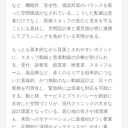
など、機能性、安全性、感染対策のバランスを取
った空間構成がなされている。こうした配慮は患
者だけでなく、医療スタッフの安心と安全を守る
ことにも直結し、空間設計者と運営側が密に連携
してプランニングを進めている実情がある。
もっとも基本的ながら見落とされやすいポイント
に、スタッフ動線と患者動線の分離が挙げられ
る。受付、診察室、処置室、検査室、スタッフル
ーム、薬品庫など、多くのエリアを効率的につな
いだ直線的、かつ無駄のない動線設計は、日々の
業務を円滑化し、緊急時には迅速な対応を可能に
する。動と静、サービスとプライバシーが絶妙に
共存した空間づくりが、現代クリニックの大きな
設計課題となっている。居心地の良さや清潔感
も、来院へのモチベーションに直接結びつく要素
だ。定期的な清掃やメンテナンスがしやすい素